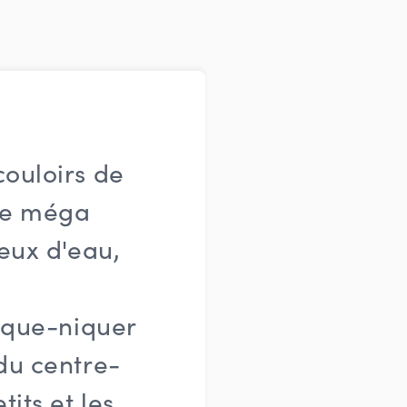
couloirs de
ne méga
jeux d'eau,
pique-niquer
 du centre-
tits et les