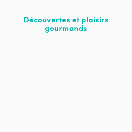
Découvertes et plaisirs
gourmands
On vous met l'eau à la bouche !
Que ce soit pour goûter les fameuses « grillades de lard
de Valleyfield », prendre le temps de partager un bon
repas au restaurant et en terrasse ou simplement
siroter cocktail et café, le choix est grand et diversifié.
Les boutiques gourmandes, microbrasseries, distillerie
et brûlerie locales sont aussi sources de savoureuses
découvertes. On ne peut pas repartir sans quelques
cadeaux et souvenirs gourmands.
Soyez campivore !
Le campivore est un épicurien du terroir et un