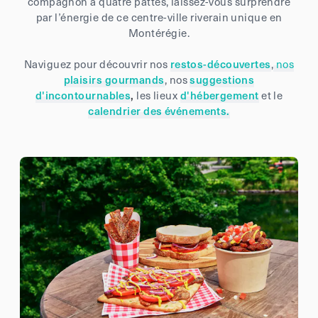
compagnon à quatre pattes, laissez-vous surprendre
par l’énergie de ce centre-ville riverain unique en
Montérégie.
Naviguez pour découvrir nos
restos-découvertes
,
nos
plaisirs gourmand
s
,
nos
suggestions
d'incontournables
,
les lieux
d'hébergement
et le
calendrier des événements.