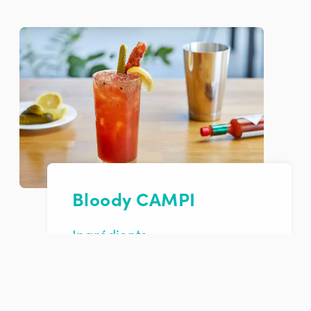
Bloody CAMPI
Ingrédients
1,5 oz Gin 3 Lacs Lime Basilic
0,5 oz jus de citron
6 ou 7 traits de Worcestershire
3 traits de tabasco