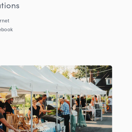
tions
ernet
ebook