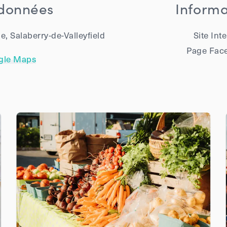
données
Informa
e, Salaberry-de-Valleyfield
Site Int
Page Fac
gle Maps