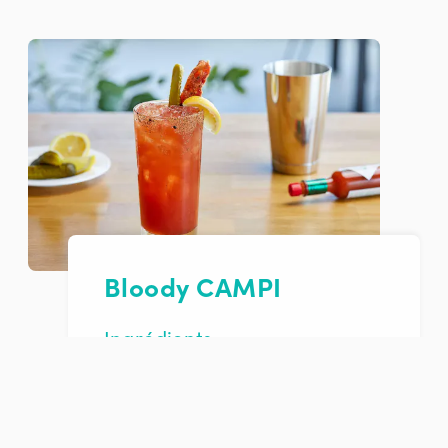
Bloody CAMPI
Ingrédients
1,5 oz Gin 3 Lacs Lime Basilic
0,5 oz jus de citron
6 ou 7 traits de Worcestershire
3 traits de tabasco