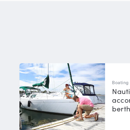
Boating
Nauti
acco
bert