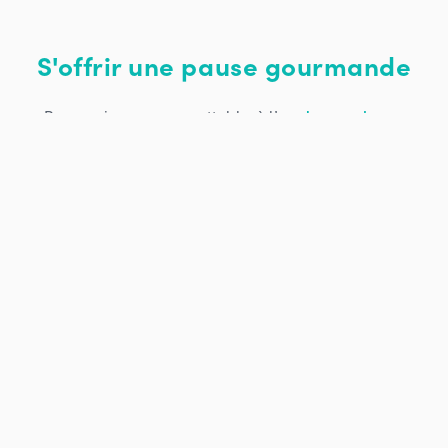
S'offrir une pause gourmande
Pourquoi ne pas vous attabler à l’un
des nombreux
restaurants
ou prendre un café à l’une de
nos
adresses incontournables
.